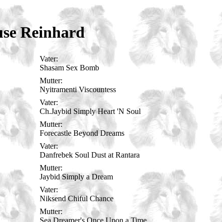
se Reinhard
Vater:
Shasam Sex Bomb
Mutter:
Nyitramenti Viscountess
Vater:
Ch.Jaybid Simply Heart 'N Soul
Mutter:
Forecastle Beyond Dreams
Vater:
Danfrebek Soul Dust at Rantara
Mutter:
Jaybid Simply a Dream
Vater:
Niksend Chiful Chance
Mutter:
Sea Dreamer's Once Upon a Time